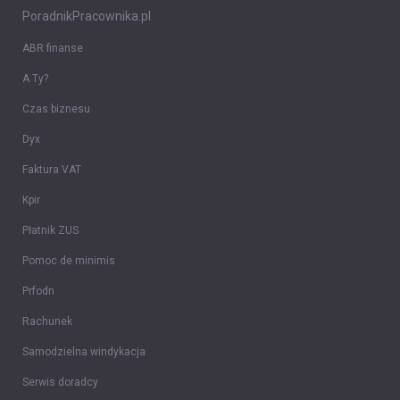
PoradnikPracownika.pl
ABR finanse
A Ty?
Czas biznesu
Dyx
Faktura VAT
Kpir
Płatnik ZUS
Pomoc de minimis
Prfodn
Rachunek
Samodzielna windykacja
Serwis doradcy