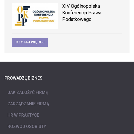
XIV Ogólnopolska
Konferencja Prawa
Podatkowego
CZYTAJ WIĘCEJ
PROWADZĘ BIZNES
JAK ZAŁOŻYĆ FIRMĘ
ZARZĄDZANIE FIRMĄ
HR W PRAKTYCE
ROZWÓJ OSOBISTY