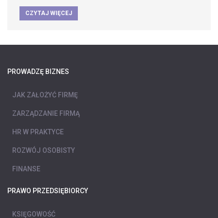
CZYTAJ WIĘCEJ
PROWADZĘ BIZNES
JAK ZAŁOŻYĆ FIRMĘ
ZARZĄDZANIE FIRMĄ
HR W PRAKTYCE
ROZWÓJ OSOBISTY
FINANSE
PRAWO PRZEDSIĘBIORCY
KSIĘGOWOŚĆ