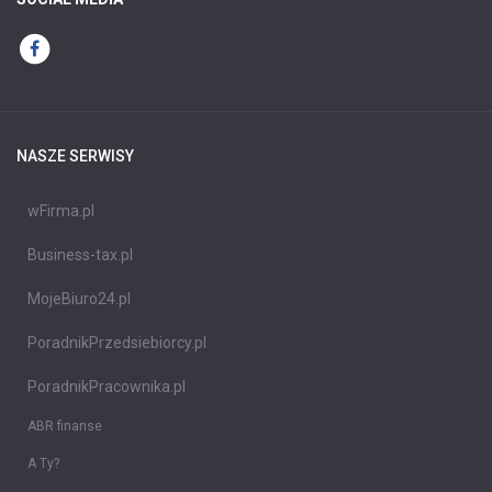
NASZE SERWISY
wFirma.pl
Business-tax.pl
MojeBiuro24.pl
PoradnikPrzedsiebiorcy.pl
PoradnikPracownika.pl
ABR finanse
A Ty?