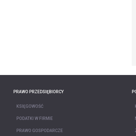
PRAWO PRZEDSIĘBIORCY
P
KSIĘGOWOŚĆ
PODATKI W FIRMIE
PRAWO GOSPODARCZE