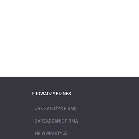
PROWADZĘ BIZNES
JAK ZAŁOŻYĆ FIRMĘ
ZARZĄDZANIE FIRMĄ
HR W PRAKTYCE