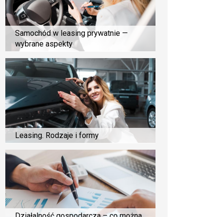
Samochód w leasing prywatnie —
wybrane aspekty
Leasing. Rodzaje i formy
Działalność gospodarcza – co można