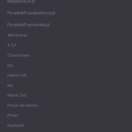
MojeBiuro24.pl
PoradnikPrzedsiebiorcy.pl
PoradnikPracownika.pl
ABR finanse
A Ty?
Czas biznesu
Dyx
Faktura VAT
Kpir
Płatnik ZUS
Pomoc de minimis
Prfodn
Rachunek