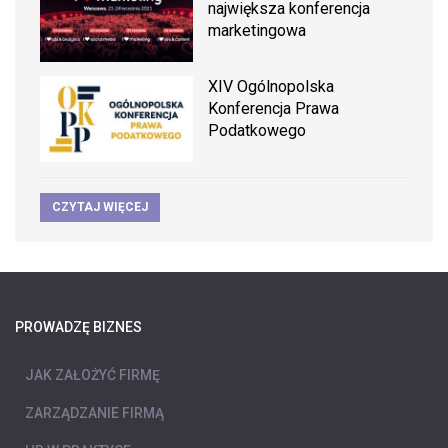
największa konferencja
marketingowa
XIV Ogólnopolska
Konferencja Prawa
Podatkowego
CZYTAJ WIĘCEJ
PROWADZĘ BIZNES
JAK ZAŁOŻYĆ FIRMĘ
ZARZĄDZANIE FIRMĄ