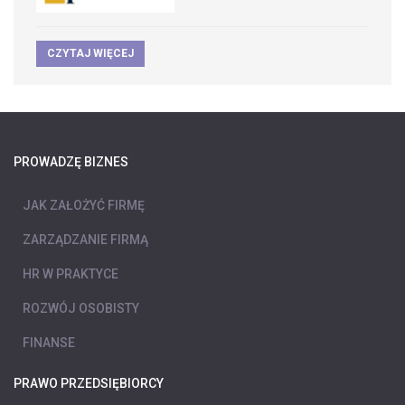
CZYTAJ WIĘCEJ
PROWADZĘ BIZNES
JAK ZAŁOŻYĆ FIRMĘ
ZARZĄDZANIE FIRMĄ
HR W PRAKTYCE
ROZWÓJ OSOBISTY
FINANSE
PRAWO PRZEDSIĘBIORCY