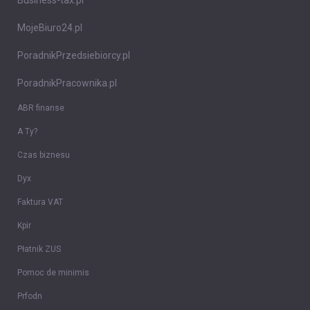
Business-tax.pl
MojeBiuro24.pl
PoradnikPrzedsiebiorcy.pl
PoradnikPracownika.pl
ABR finanse
A Ty?
Czas biznesu
Dyx
Faktura VAT
Kpir
Płatnik ZUS
Pomoc de minimis
Prfodn