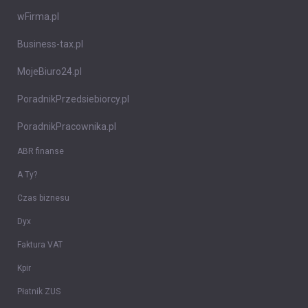
wFirma.pl
Business-tax.pl
MojeBiuro24.pl
PoradnikPrzedsiebiorcy.pl
PoradnikPracownika.pl
ABR finanse
A Ty?
Czas biznesu
Dyx
Faktura VAT
Kpir
Płatnik ZUS