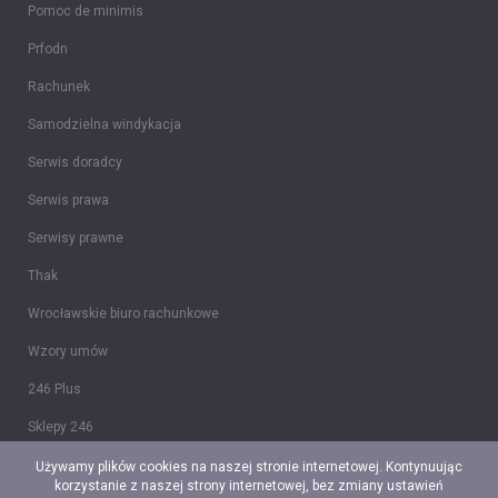
Pomoc de minimis
Prfodn
Rachunek
Samodzielna windykacja
Serwis doradcy
Serwis prawa
Serwisy prawne
Thak
Wrocławskie biuro rachunkowe
Wzory umów
246 Plus
Sklepy 246
Tidy CRM
Używamy plików cookies na naszej stronie internetowej. Kontynuując
korzystanie z naszej strony internetowej, bez zmiany ustawień