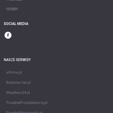
HOBBY
SOCIAL MEDIA
NASZE SERWISY
wFirma.pl
Business-tax.pl
MojeBiuro24.pl
PoradnikPrzedsiebiorcy.pl
PoradnikPracownika.pl