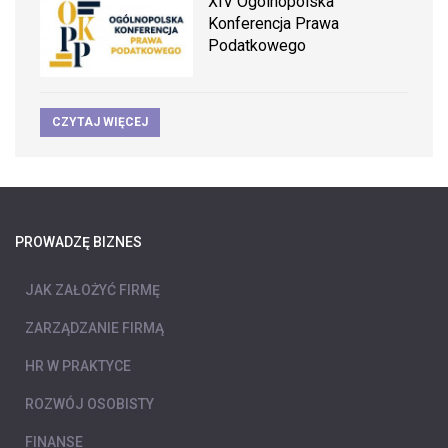
XIV Ogólnopolska
Konferencja Prawa
Podatkowego
CZYTAJ WIĘCEJ
PROWADZĘ BIZNES
JAK ZAŁOŻYĆ FIRMĘ
ZARZĄDZANIE FIRMĄ
HR W PRAKTYCE
ROZWÓJ OSOBISTY
FINANSE