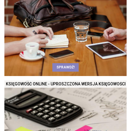
SPRAWDŹ!
KSIĘGOWOŚĆ ONLINE - UPROSZCZONA WERSJA KSIĘGOWOŚCI