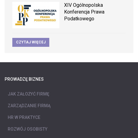
XIV Ogólnopolska
Konferencja Prawa
Podatkowego
CZYTAJ WIĘCEJ
PROWADZĘ BIZNES
JAK ZAŁOŻYĆ FIRMĘ
ZARZĄDZANIE FIRMĄ
HR W PRAKTYCE
ROZWÓJ OSOBISTY