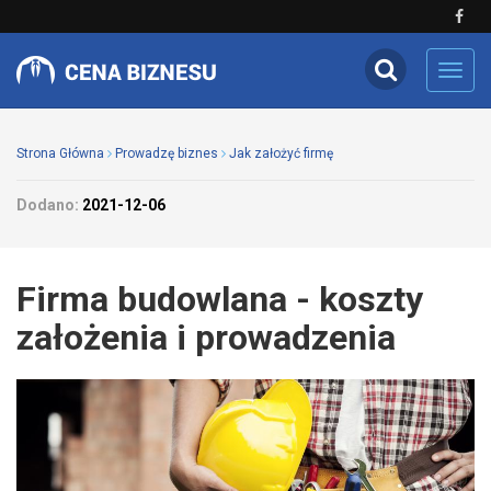
Toggl
navig
Strona Główna
Prowadzę biznes
Jak założyć firmę
Dodano:
2021-12-06
Firma budowlana - koszty
założenia i prowadzenia