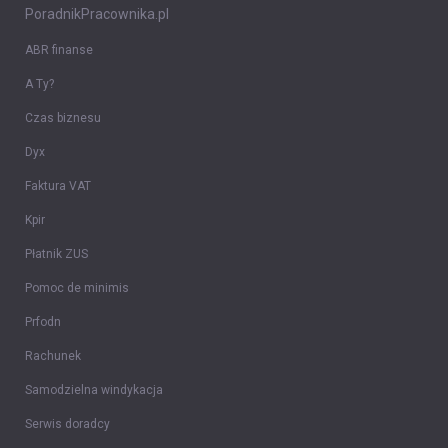
PoradnikPracownika.pl
ABR finanse
A Ty?
Czas biznesu
Dyx
Faktura VAT
Kpir
Płatnik ZUS
Pomoc de minimis
Prfodn
Rachunek
Samodzielna windykacja
Serwis doradcy