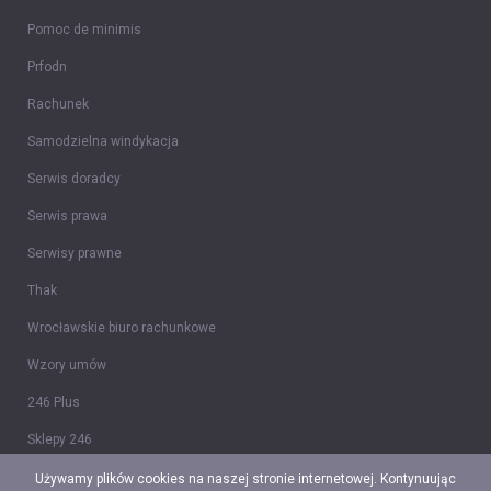
Pomoc de minimis
Prfodn
Rachunek
Samodzielna windykacja
Serwis doradcy
Serwis prawa
Serwisy prawne
Thak
Wrocławskie biuro rachunkowe
Wzory umów
246 Plus
Sklepy 246
Tidy CRM
Używamy plików cookies na naszej stronie internetowej. Kontynuując