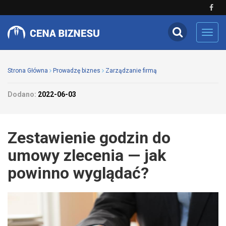
Toggl
navig
Strona Główna
Prowadzę biznes
Zarządzanie firmą
Dodano:
2022-06-03
Zestawienie godzin do
umowy zlecenia — jak
powinno wyglądać?