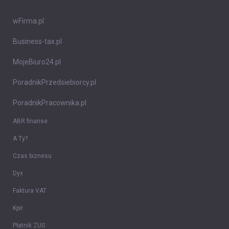
wFirma.pl
Business-tax.pl
MojeBiuro24.pl
PoradnikPrzedsiebiorcy.pl
PoradnikPracownika.pl
ABR finanse
A Ty?
Czas biznesu
Dyx
Faktura VAT
Kpir
Płatnik ZUS