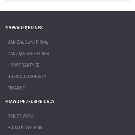
PROWADZĘ BIZNES
JAK ZAŁOŻYĆ FIRMĘ
ZARZĄDZANIE FIRMĄ
HR W PRAKTYCE
ROZWÓJ OSOBISTY
FINANSE
PRAWO PRZEDSIĘBIORCY
KSIĘGOWOŚĆ
PODATKI W FIRMIE