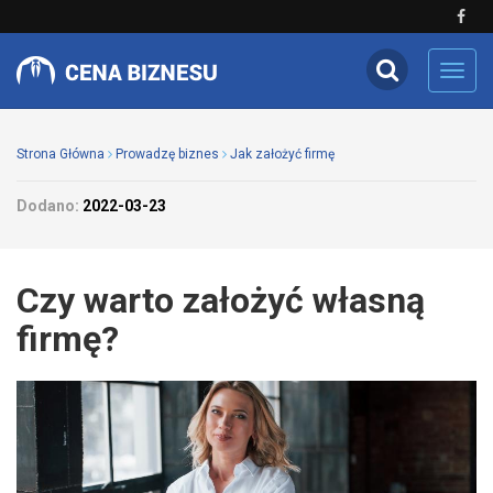
Toggl
navig
Strona Główna
Prowadzę biznes
Jak założyć firmę
Dodano:
2022-03-23
Czy warto założyć własną
firmę?