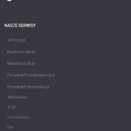
NASZE SERWISY
wFirma.pl
Business-tax.pl
MojeBiuro24.pl
PoradnikPrzedsiebiorcy.pl
PoradnikPracownika.pl
ABR finanse
A Ty?
Czas biznesu
Dyx