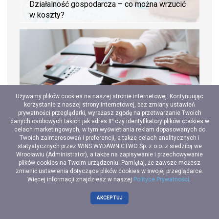
Działalność gospodarcza – co można wrzucić
w koszty?
Używamy plików cookies na naszej stronie internetowej. Kontynuując
korzystanie z naszej strony internetowej, bez zmiany ustawień
prywatności przeglądarki, wyrażasz zgodę na przetwarzanie Twoich
danych osobowych takich jak adres IP czy identyfikatory plików cookies w
Obrót netto a obrót brutto - jakie są różnice?
celach marketingowych, w tym wyświetlania reklam dopasowanych do
Twoich zainteresowań i preferencji, a także celach analitycznych i
statystycznych przez WINS WYDAWNICTWO Sp. z o.o. z siedzibą we
Wrocławiu (Administrator), a także na zapisywanie i przechowywanie
plików cookies na Twoim urządzeniu. Pamiętaj, że zawsze możesz
zmienić ustawienia dotyczące plików cookies w swojej przeglądarce.
Więcej informacji znajdziesz w naszej
Polityce Prywatności
.
AKCEPTUJ