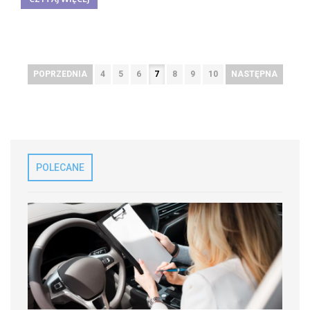
POPRZEDNIA
4
5
6
7
8
9
10
NASTĘPNA
POLECANE